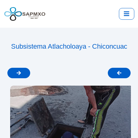
Subsistema Atlacholoaya - Chiconcuac